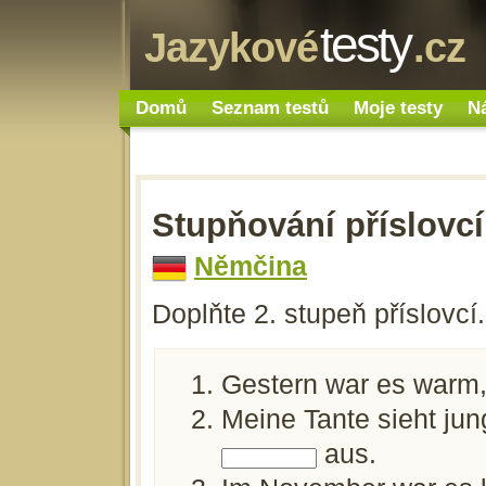
testy
Jazykové
.cz
Domů
Seznam testů
Moje testy
N
Stupňování příslovcí
Němčina
Doplňte 2. stupeň příslovcí.
Gestern war es warm,
Meine Tante sieht jun
aus.