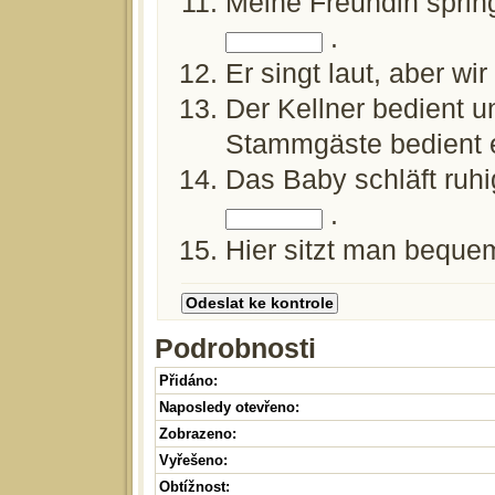
Meine Freundin sprin
.
Er singt laut, aber w
Der Kellner bedient u
Stammgäste bedient 
Das Baby schläft ruhi
.
Hier sitzt man bequem
Podrobnosti
Přidáno:
Naposledy otevřeno:
Zobrazeno:
Vyřešeno:
Obtížnost: