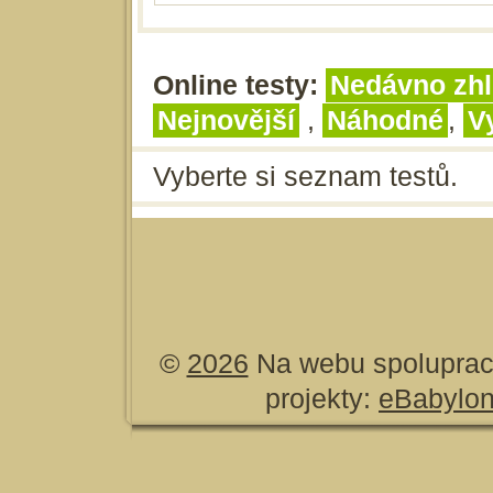
Online testy:
Nedávno zhl
Nejnovější
,
Náhodné
,
V
Vyberte si seznam testů.
©
2026
Na webu spoluprac
projekty:
eBabylo