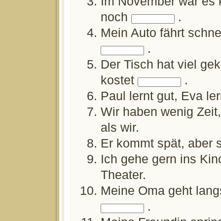
Im November war es k
noch
.
Mein Auto fährt schne
.
Der Tisch hat viel ge
kostet
.
Paul lernt gut, Eva le
Wir haben wenig Zeit,
als wir.
Er kommt spät, aber s
Ich gehe gern ins Ki
Theater.
Meine Oma geht lang
.