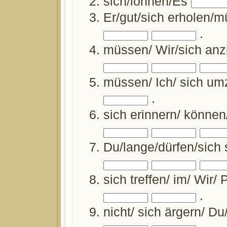
sich/lohnen/Es
Er/gut/sich erholen/
.
müssen/ Wir/sich anz
müssen/ Ich/ sich u
.
sich erinnern/ können
Du/lange/dürfen/si­ch
sich treffen/ im/ Wir/
.
nicht/ sich ärgern/ D