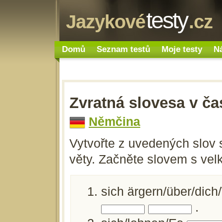
testy
Jazykové
.cz
Domů
Seznam testů
Moje testy
N
Zvratná slovesa v č
Němčina
Vytvořte z uvedených slov
věty. Začněte slovem s ve
sich ärgern/über/dich/
.