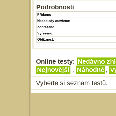
Podrobnosti
Přidáno:
Naposledy otevřeno:
Zobrazeno:
Vyřešeno:
Obtížnost:
Online testy:
Nedávno zhl
Nejnovější
,
Náhodné
,
V
Vyberte si seznam testů.