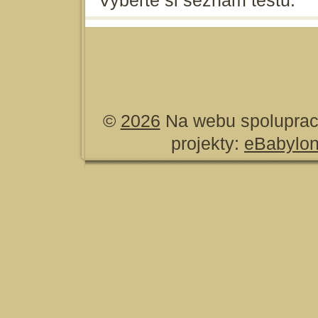
Vyberte si seznam testů.
©
2026
Na webu spoluprac
projekty:
eBabylo