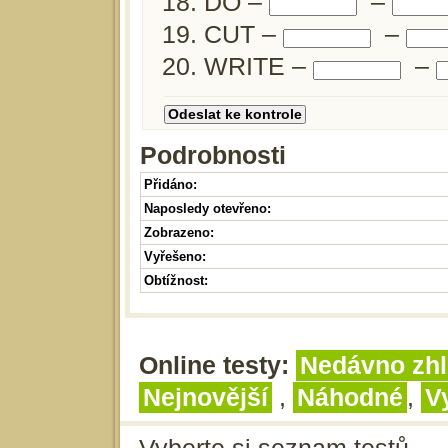
DO –
–
CUT –
–
WRITE –
–
Podrobnosti
Přidáno:
Naposledy otevřeno:
Zobrazeno:
Vyřešeno:
Obtížnost:
Online testy:
Nedávno zhl
Nejnovější
,
Náhodné
,
V