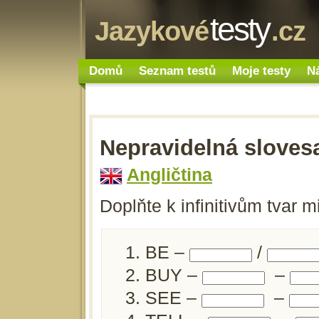
testy
Jazykové
.cz
Domů
Seznam testů
Moje testy
N
Nepravidelná sloves
Angličtina
Doplňte k infinitivům tvar m
BE –
/
BUY –
–
SEE –
–