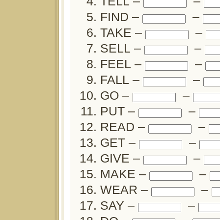
TELL –
–
FIND –
–
TAKE –
–
SELL –
–
FEEL –
–
FALL –
–
GO –
–
PUT –
–
READ –
–
GET –
–
GIVE –
–
MAKE –
–
WEAR –
–
SAY –
–