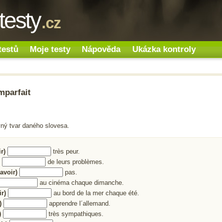
testy
.cz
testů
Moje testy
Nápověda
Ukázka kontroly
mparfait
vný tvar daného slovesa.
ir)
très peur.
)
de leurs problèmes.
savoir)
pas.
au cinéma chaque dimanche.
ir)
au bord de la mer chaque été.
)
apprendre l´allemand.
)
très sympathiques.