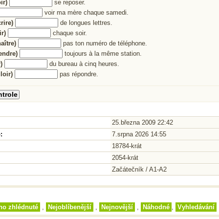
ir)
se reposer.
voir ma mère chaque samedi.
crire)
de longues lettres.
ir)
chaque soir.
aître)
pas ton numéro de téléphone.
endre)
toujours à la même station.
)
du bureau à cinq heures.
loir)
pas répondre.
25.března 2009 22:42
:
7.srpna 2026 14:55
18784-krát
2054-krát
Začátečník / A1-A2
no zhlédnuté
,
Nejoblíbenější
,
Nejnovější
,
Náhodné
,
Vyhledávání