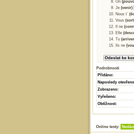
On
(pouvo
Je
(venir)
Nous t´
(é
Vous
(sort
Il ne
(conn
Elle
(desc
Tu
(arriver
Ils ne
(vou
Podrobnosti
Přidáno:
Naposledy otevřeno
Zobrazeno:
Vyřešeno:
Obtížnost:
Online testy:
Nedáv