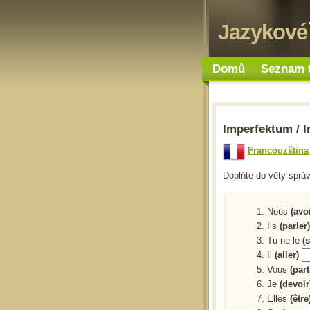
Jazykové
Domů
Seznam 
Imperfektum / I
Francouzština
Doplňte do věty sprá
Nous
(avo
Ils
(parler
Tu ne le
(
Il
(aller)
Vous
(part
Je
(devoir
Elles
(être