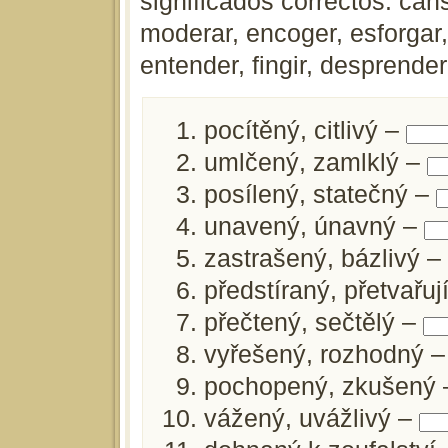
significados correctos: cansa
moderar, encoger, esforgar, 
entender, fingir, desprender
pocítěný, citlivý –
umlčený, zamlklý –
posílený, statečný –
unavený, únavný –
zastrašený, bázlivý 
předstíraný, přetvařuj
přečtený, sečtělý –
vyřešený, rozhodný 
pochopený, zkušený
vážený, uvážlivý –