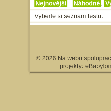
Nejnovější
,
Náhodné
,
V
Vyberte si seznam testů.
©
2026
Na webu spoluprac
projekty:
eBabylo