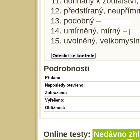
dohnaný k zoufalství,
předstíraný, neupřím
podobný –
umírněný, mírný –
uvolněný, velkomysl
Podrobnosti
Přidáno:
Naposledy otevřeno:
Zobrazeno:
Vyřešeno:
Obtížnost:
Online testy:
Nedávno zhl