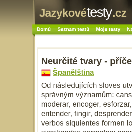
testy
Jazykové
.cz
Domů
Seznam testů
Moje testy
N
Neurčité tvary - příč
Španělština
Od následujících sloves utvo
správným významům: cansars
moderar, encoger, esforzar, 
entender, fingir, desprender
verbos siquientes formen lo