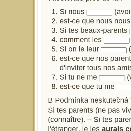
Si nous
(avoi
est-ce que nous nou
Si tes beaux-parents
comment les
Si on le leur
(
est-ce que nos paren
d'inviter tous nos ami
Si tu ne me
(
est-ce que tu me
B Podmínka neskutečná v
Si tes parents (ne pas vivr
(connaître). – Si tes par
l'étranger, je les
aurais 