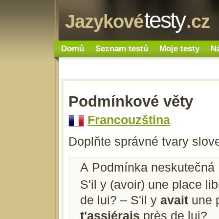
testy
Jazykové
.cz
Domů
Seznam testů
Moje testy
N
Podmínkové věty
Francouzština
Doplňte správné tvary slov
A Podmínka neskutečná
S'il y (avoir) une place li
de lui? – S'il y
avait
une p
t'assiérais
près de lui?