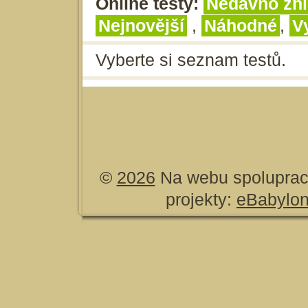
Online testy:
Nedávno zhl
Nejnovější
,
Náhodné
,
V
Vyberte si seznam testů.
©
2026
Na webu spoluprac
projekty:
eBabylo