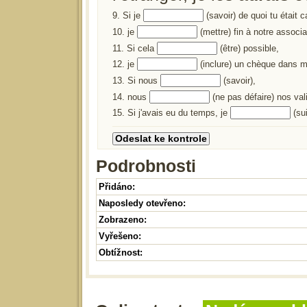
9. Si je
(savoir) de quoi tu était 
10. je
(mettre) fin à notre associa
11. Si cela
(être) possible,
12. je
(inclure) un chèque dans ma
13. Si nous
(savoir),
14. nous
(ne pas défaire) nos val
15. Si j'avais eu du temps, je
(sui
Podrobnosti
Přidáno:
Naposledy otevřeno:
Zobrazeno:
Vyřešeno:
Obtížnost: